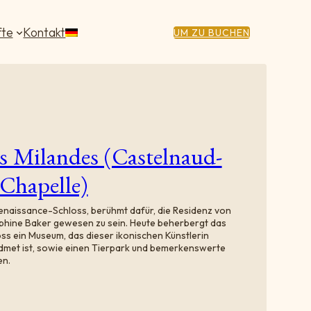
fte
Kontakt
UM ZU BUCHEN
s Milandes (Castelnaud-
-Chapelle)
enaissance-Schloss, berühmt dafür, die Residenz von
phine Baker gewesen zu sein. Heute beherbergt das
ss ein Museum, das dieser ikonischen Künstlerin
dmet ist, sowie einen Tierpark und bemerkenswerte
en.