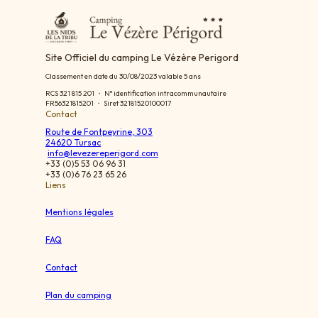
Site Officiel du camping Le Vézère Perigord
Classement en date du 30/08/2023 valable 5 ans
RCS 321 815 201 ・ N° identification intracommunautaire
FR56321815201 ・ Siret 32181520100017
Contact
Route de Fontpeyrine, 303
24620 Tursac
info@levezereperigord.com
+33 (0)5 53 06 96 31
+33 (0)6 76 23 65 26
Liens
Mentions légales
FAQ
Contact
Plan du camping