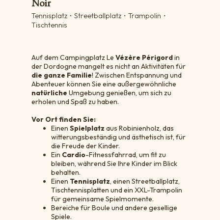
Noir
Tennisplatz・Streetballplatz・Trampolin・
Tischtennis
Auf dem Campingplatz Le
Vézère Périgord
in
der Dordogne mangelt es nicht an Aktivitäten für
die ganze Familie
! Zwischen Entspannung und
Abenteuer können Sie eine außergewöhnliche
natürliche
Umgebung genießen, um sich zu
erholen und Spaß zu haben.
Vor Ort finden Sie:
Einen
Spielplatz
aus Robinienholz, das
witterungsbeständig und ästhetisch ist, für
die Freude der Kinder.
Ein
Cardio
-Fitnessfahrrad, um fit zu
bleiben, während Sie Ihre Kinder im Blick
behalten.
Einen
Tennisplatz
, einen Streetballplatz,
Tischtennisplatten und ein XXL-Trampolin
für gemeinsame Spielmomente.
Bereiche für Boule und andere gesellige
Spiele.