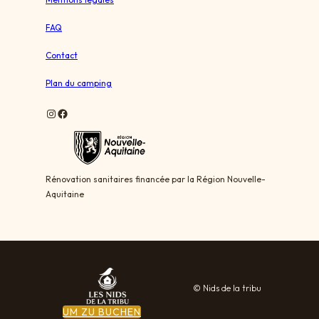
e
M
a
FAQ
r
z
Contact
a
c
Plan du camping
Instagram
Facebook
Rénovation sanitaires financée par la Région Nouvelle-
Aquitaine
© Nids de la tribu
UM ZU BUCHEN