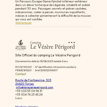
​Un Parcours Escape Game familial intérieur-extérieur
dans un décor historique de Légende, inhabité et oublié
pendant 30 ans.​ Passages secrets et pièces cachées,
mécanismes, codes à percer, murmures inquiétants,
indices à collecter pimenteront la difficulté de la mission
qui vous est confiée.
:
Weiterlesen
E
s
c
a
p
e
-
S
Site Officiel du camping Le Vézère Perigord
p
i
Classement en date du 30/08/2023 valable 5 ans
e
l
RCS 321 815 201 ・ N° identification intracommunautaire
e
FR56321815201 ・ Siret 32181520100017
i
Contact
m
c
Route de Fontpeyrine, 303
h
24620 Tursac
â
info@levezereperigord.com
t
+33 (0)5 53 06 96 31
e
+33 (0)6 76 23 65 26
a
Liens
u
d
Mentions légales