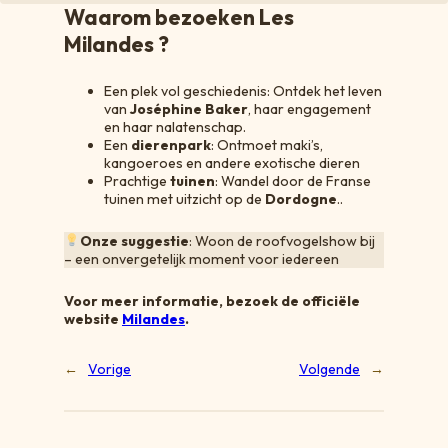
Waarom bezoeken
Les
Milandes
?
Een plek vol geschiedenis: Ontdek het leven
van
Joséphine Baker
, haar engagement
en haar nalatenschap.
Een
dierenpark
: Ontmoet maki’s,
kangoeroes en andere exotische dieren
Prachtige
tuinen
: Wandel door de Franse
tuinen met uitzicht op de
Dordogne
..
Onze suggestie
: Woon de roofvogelshow bij
– een onvergetelijk moment voor iedereen
Voor meer informatie, bezoek de officiële
website
Milandes
.
←
Vorige
Volgende
→