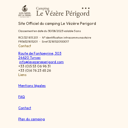
Site Officiel du camping Le Vézère Perigord
Classement en date du 30/08/2023 valable 5 ans
RCS 321 815 201 ・ N° identification intracommunautaire
FR56321815201 ・ Siret 32181520100017
Contact
Route de Fontpeyrine, 303
24620 Tursac
info@levezereperigord.com
+33 (0)5 53 06 96 31
+33 (0)6 76 23 65 26
Liens
Mentions légales
FAQ
Contact
Plan du camping