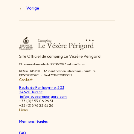
←
Vorige
Site Officiel du camping Le Vézère Perigord
Classement en date du 30/08/2023 valable 5 ans
RCS 321 815 201 ・ N° identification intracommunautaire
FR56321815201 ・ Siret 32181520100017
Contact
Route de Fontpeyrine, 303
24620 Tursac
info@levezereperigord.com
+33 (0)5 53 06 96 31
+33 (0)6 76 23 65 26
Liens
Mentions légales
FAQ