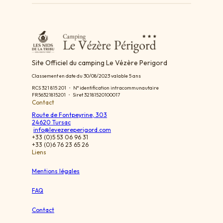
Site Officiel du camping Le Vézère Perigord
Classement en date du 30/08/2023 valable 5 ans
RCS 321 815 201 ・ N° identification intracommunautaire
FR56321815201 ・ Siret 32181520100017
Contact
Route de Fontpeyrine, 303
24620 Tursac
info@levezereperigord.com
+33 (0)5 53 06 96 31
+33 (0)6 76 23 65 26
Liens
Mentions légales
FAQ
Contact