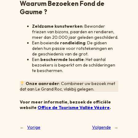
Waarum Bezoeken Fond de
Gaume ?
Zeldzame kunstwerken
: Bewonder
friezen van bizons, paarden en rendieren,
meer dan 20.000 jaar geleden geschilderd.
Een boeiende
rondleiding
: De gidsen
delen hun passie voor rotstekeningen en
de geschiedenis van de grot.
Een
beschermde locatie
: Het aantal
bezoekers is beperkt om de schilderingen
te beschermen.
Onze aanrader
: Combineer uw bezoek met
dat aan Le Grand Roc, vlakbij gelegen.
Voor meer informatie, bezoek de officiële
website
Office de Tourisme Vallée Vézère
.
←
Vorige
Volgende
→