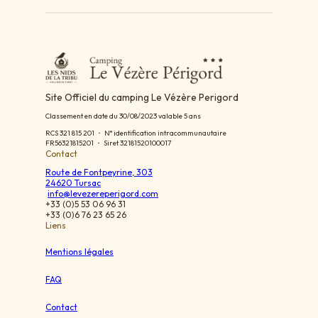
Site Officiel du camping Le Vézère Perigord
Classement en date du 30/08/2023 valable 5 ans
RCS 321 815 201 ・ N° identification intracommunautaire
FR56321815201 ・ Siret 32181520100017
Contact
Route de Fontpeyrine, 303
24620 Tursac
info@levezereperigord.com
+33 (0)5 53 06 96 31
+33 (0)6 76 23 65 26
Liens
Mentions légales
FAQ
Contact