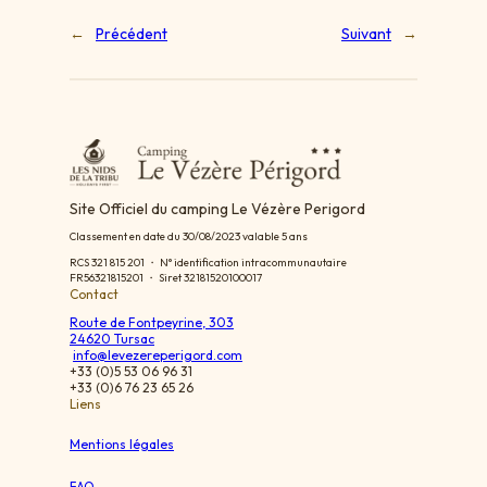
←
Précédent
Suivant
→
Site Officiel du camping Le Vézère Perigord
Classement en date du 30/08/2023 valable 5 ans
RCS 321 815 201 ・ N° identification intracommunautaire
FR56321815201 ・ Siret 32181520100017
Contact
Route de Fontpeyrine, 303
24620 Tursac
info@levezereperigord.com
+33 (0)5 53 06 96 31
+33 (0)6 76 23 65 26
Liens
Mentions légales
FAQ